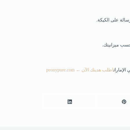
سالة على الكيكة.
حسب ميزانيتك.
لإمارات
اطلب هديتك الآن ← peonypure.com