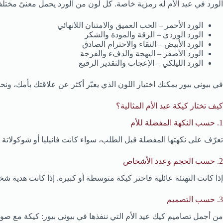
الورد في عيد الأم له رمزية خاصة. كل لون من الورد يحمل معنىً مختلفاً
الورد الأحمر – الحب العميق والامتنان اللانهائي
الورد الوردي – الرقة والمودة والشكر
الورد الأبيض – النقاء والاحترام الصادق
الورد الأصفر – البهجة والدفء والفرحة
الورد الليلكي – الإعجاب والتقدير الرفيع
في بيوني بيور يمكنك اختيار اللون الذي يعبّر أكثر عن علاقتك بأمك، ونح
كيف تختار كيكة عيد الأم المثالية؟
1. حسب النكهة المفضلة للأم
تعرّف على نكهتها المفضلة قبل الطلب، سواء كانت فانيليا أو شوكولاتة أ
2. حسب الحجم وعدد الأشخاص
إذا كانت التهنئة عائلية فاختر كيكة متوسطة أو كبيرة. إذا كانت هدية 
3. حسب التصميم
من أجمل تصاميم كيك عيد الأم التي ننفذها في بيوني بيور: كيكة مع ص