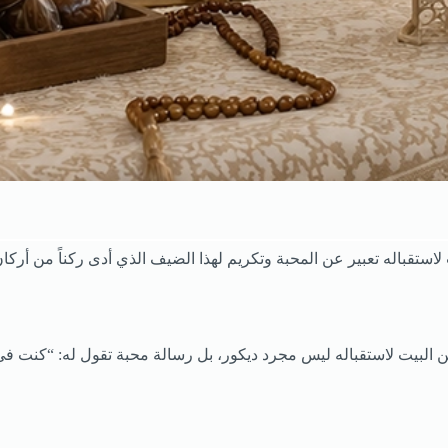
يت لاستقباله تعبير عن المحبة وتكريم لهذا الضيف الذي أدى ركناً من أرك
ن البيت لاستقباله ليس مجرد ديكور، بل رسالة محبة تقول له: “كنت في ب