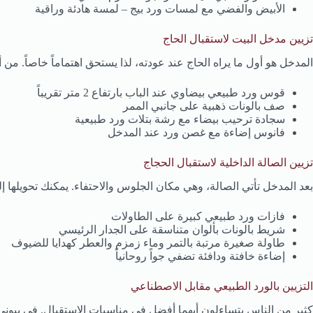
الأبيض والفضي مع لمسات ورد بيج – لمسة هادئة وراقية
تزيين مدخل البيت لاستقبال الحاج
المدخل هو أول ما يراه الحاج عند عودته، لذا يستحق اهتماماً خاصاً. من أ
قوس ورد طبيعي بيضاوي عند الباب بارتفاع 2 متر تقريباً
صف بالونات ذهبية على جانبي الممر
سجادة ترحيب بيضاء مع رشة بتلات ورد طبيعية
فانوس إضاءة مع غصن ورد عند المدخل
تزيين الصالة الداخلية لاستقبال الحجاج
بعد المدخل تأتي الصالة، وهي مكان الجلوس والاحتفاء. يمكنك تحويلها إل
فازات ورد طبيعي كبيرة على الطاولات
شريط بالونات بألوان متناسقة على الجدار الرئيسي
طاولة صغيرة مرتبة بالتمر وماء زمزم والعطر كهدايا للضيوف
إضاءة خافتة ودافئة تضفي جواً روحانياً
التزيين بالورد الطبيعي مقابل الاصطناعي
كثير من الناس يتساءلون أيهما أفضل في مناسبات الاستقبال. في بيوني بيور