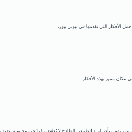
جمل الأفكار التي نقدمها في بيوني بيور:
ى مكان مميز بهذه الأفكار:
 نؤمن بأن الورد الطبيعي الطازج لا يُعوَّض، فرائحته وحيويته تضيف بُعد