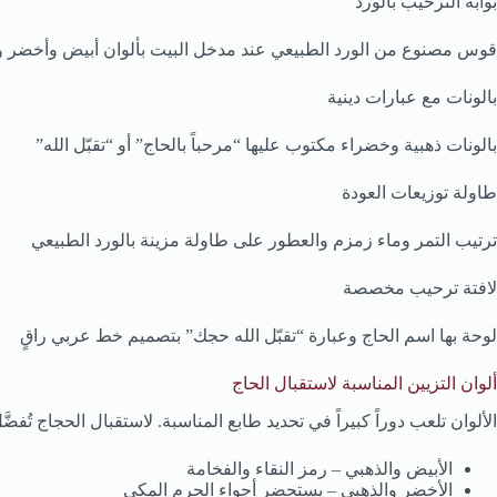
بوابة الترحيب بالورد
قوس مصنوع من الورد الطبيعي عند مدخل البيت بألوان أبيض وأخضر 
بالونات مع عبارات دينية
بالونات ذهبية وخضراء مكتوب عليها “مرحباً بالحاج” أو “تقبّل الله”
طاولة توزيعات العودة
ترتيب التمر وماء زمزم والعطور على طاولة مزينة بالورد الطبيعي
لافتة ترحيب مخصصة
لوحة بها اسم الحاج وعبارة “تقبّل الله حجك” بتصميم خط عربي راقٍ
ألوان التزيين المناسبة لاستقبال الحاج
الألوان تلعب دوراً كبيراً في تحديد طابع المناسبة. لاستقبال الحجاج تُفضَّل ا
الأبيض والذهبي – رمز النقاء والفخامة
الأخضر والذهبي – يستحضر أجواء الحرم المكي